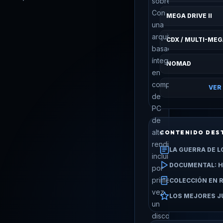
sobremesa.
Con
MEGA DRIVE II
una
arquitectura
CDX / MULTI-ME
basada
íntegramente
NOMAD
en
componentes
VER
de
PC
de
alto
CONTENIDO DES
rendimiento,
LA GUERRA DE L
incluía
DOCUMENTAL: H
por
primera
COLECCIÓN EN
vez
LOS MEJORES 
un
disco