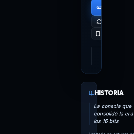
VER
JUEGOS
(443)
VARIANTES
443
809
JUEGOS
ARTÍCU
HISTORIA
La consola que
consolidó la era
los 16 bits