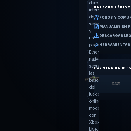
duro
ENLACES RÁPID
interno
de
FOROS Y COMU
serie
MANUALES EN P
y
DESCARGAS LE
un
HERRAMIENTAS 
puerto
Ethernet
nativo,
sentando
FUENTES DE INF
las
bases
del
juego
online
moderno
con
Xbox
Live.