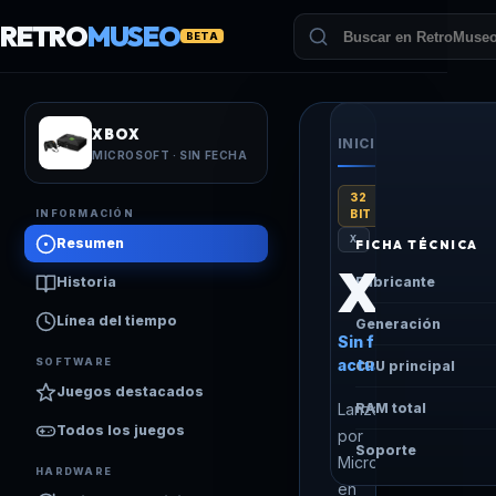
RETRO
MUSEO
BETA
XBOX
INICIO
/
CONSOLAS
/
X
MICROSOFT · SIN FECHA
32
INFORMACIÓN
BIT
X
Resumen
FICHA TÉCNICA
Xbox
Historia
Fabricante
Línea del tiempo
Generación
Sin fecha —
SOFTWARE
actualmente
CPU principal
Juegos destacados
Lanzada
RAM total
Todos los juegos
por
Soporte
Microsoft
HARDWARE
en