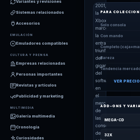
Variantes y revisiones
2001,
PARA COLECCION
Sistemas relacionados
la
Xbox
Accesorios
Solo consola
marcó
la
EMULACIÓN
Con mando
entrada
Emuladores compatibles
Completo (caja+ma
triunfal
CULTURA Y PRENSA
del
Rareza
Empresas relacionadas
gigante
Tendencia mercad
del
Personas importantes
software
VER PRECIO
Revistas y artículos
en
el
Publicidad y marketing
mercado
ADD-ONS Y VARI
MULTIMEDIA
de
Galería multimedia
las
MEGA-CD
consolas
Cronología
de
32X
Curiosidades