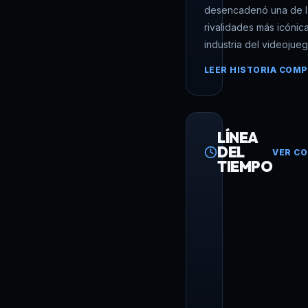
desencadenó una de l
rivalidades más icónic
industria del videojueg
LEER HISTORIA COMP
LÍNEA
DEL
VER C
TIEMPO
1988
LANZAMIENTO
LA
LANZAMIENTO
SE
JP