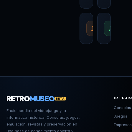
EMPRESAS
PERS
RELACIONADA
IMPO
Empresas
Per
RETRO
MUSEO
EXPLOR
BETA
Consolas
Enciclopedia del videojuego y la
Juegos
informática histórica. Consolas, juegos,
emulación, revistas y preservación en
Empresas
una base de conocimiento abierta y