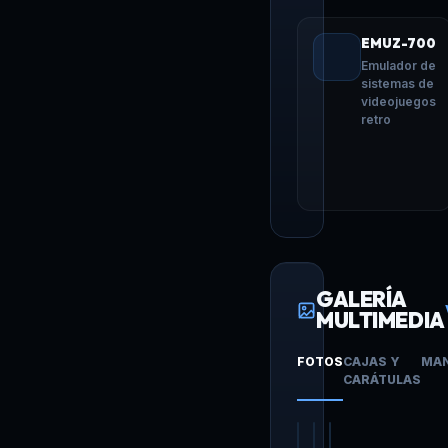
EMUZ-700
Emulador de
sistemas de
videojuegos
retro
GALERÍA
MULTIMEDIA
FOTOS
CAJAS Y
MA
CARÁTULAS