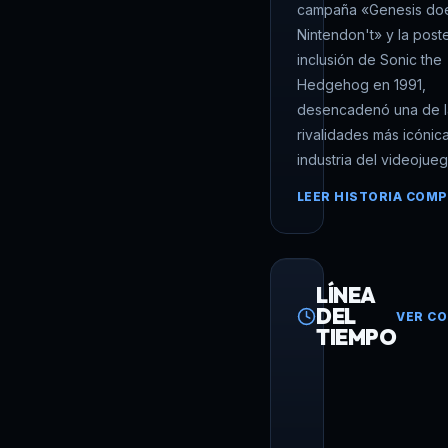
campaña «Genesis do
Nintendon't» y la poste
inclusión de Sonic the
Hedgehog en 1991,
desencadenó una de l
rivalidades más icónic
industria del videojueg
LEER HISTORIA COMP
LÍNEA
DEL
VER C
TIEMPO
1988