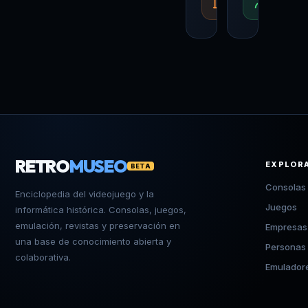
Empresas
Per
RETRO
MUSEO
EXPLOR
BETA
Consolas
Enciclopedia del videojuego y la
Juegos
informática histórica. Consolas, juegos,
emulación, revistas y preservación en
Empresas
una base de conocimiento abierta y
Personas
colaborativa.
Emulador