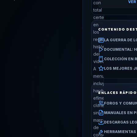
VER
con
total
certeza
en
CONTENIDO DES
los
registros
LA GUERRA DE L
históricos
DOCUMENTAL: H
del
COLECCIÓN EN
videojuego.
LOS MEJORES 
A
menudo
incluye
hardware
ENLACES RÁPID
efímero,
FOROS Y COMU
clones
sin
MANUALES EN P
marca
DESCARGAS LE
de
HERRAMIENTAS 
consolas