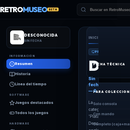
RETRO
MUSEO
BETA
DESCONOCIDA
INICIO
/
CONSOLAS
/
D
SIN FECHA
PROTOTIPO
INFORMACIÓN
Desco
Resumen
FICHA TÉCNICA
Historia
Sin
Línea del tiempo
fecha
— 0
PARA COLECCION
SOFTWARE
La
Juegos destacados
Solo consola
categoría
Todos los juegos
Con mando
'Plataforma
Desconocida'
HARDWARE
Completo (caja+ma