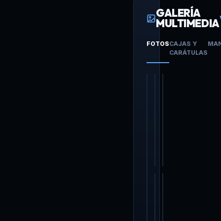
GALERÍA
MULTIMEDIA
FOTOS
CAJAS Y
MA
CARÁTULAS
+1.885