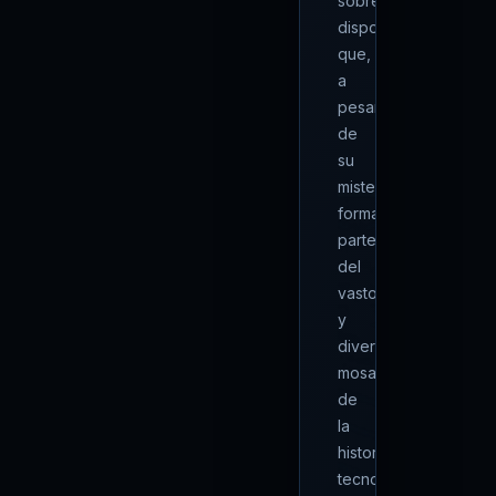
sobre
dispositivos
que,
a
pesar
de
su
misterio,
forman
parte
del
vasto
y
diverso
mosaico
de
la
historia
tecnológica