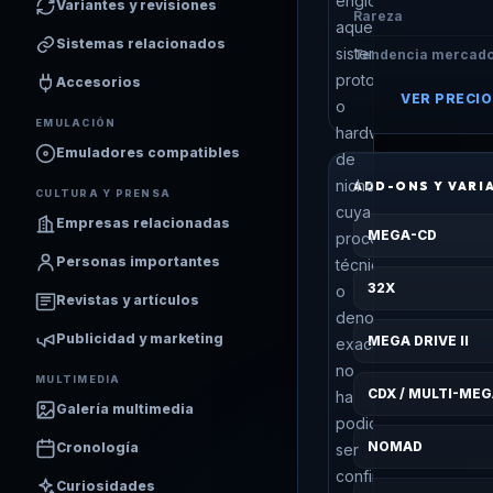
engloba
Variantes y revisiones
Rareza
aquellos
Sistemas relacionados
sistemas,
Tendencia mercad
prototipos
Accesorios
VER PRECIO
o
EMULACIÓN
hardware
Emuladores compatibles
de
nicho
ADD-ONS Y VARI
CULTURA Y PRENSA
cuya
Empresas relacionadas
MEGA-CD
procedencia
Personas importantes
técnica
32X
o
Revistas y artículos
denominación
Publicidad y marketing
MEGA DRIVE II
exacta
no
MULTIMEDIA
CDX / MULTI-ME
ha
Galería multimedia
podido
NOMAD
Cronología
ser
confirmada
Curiosidades