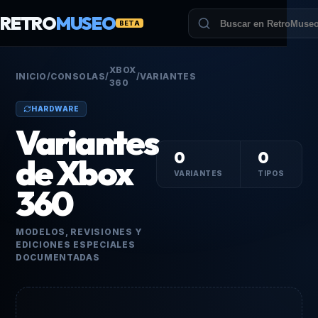
RETRO
MUSEO
BETA
XBOX
INICIO
/
CONSOLAS
/
/
VARIANTES
360
HARDWARE
Variantes
0
0
de Xbox
VARIANTES
TIPOS
360
MODELOS, REVISIONES Y
EDICIONES ESPECIALES
DOCUMENTADAS