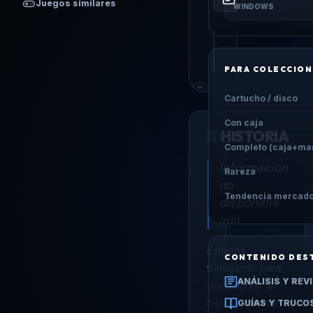
Juegos similares
WINDOWS
1
1
PLATAFORMAS
A
PARA COLECCION
Cartucho / disco
Con caja
HISTORIA
Completo (caja+ma
Información
Rareza
no
Tendencia mercad
disponible
aún
Estamos
CONTENIDO DES
trabajando para
ANÁLISIS Y REV
documentar la
historia de este
GUÍAS Y TRUCO