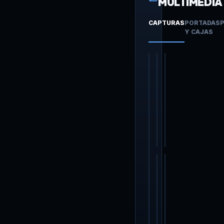
MULTIMEDIA
CAPTURAS
PORTADAS
P
Y CAJAS
+∞