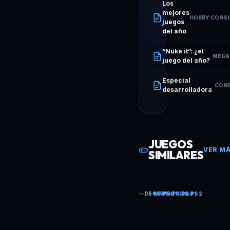
Los
mejores
HOBBY CONSOL
juegos
del año
“Nuke it”: ¿el
MEGAF
juego del año?
Especial
CONS
desarrolladora
JUEGOS
VER MÁ
SIMILARES
ANIMAL CROSSING HAPPY
BOOM STREET
BUZZ!
BUZZ! EL CONCURS
BUZZ! EL MULT
BUZZ! HOLL
—
—
—
—
—
—
DESCONOCIDA
NW
PS2
PS3
PS3
PS2