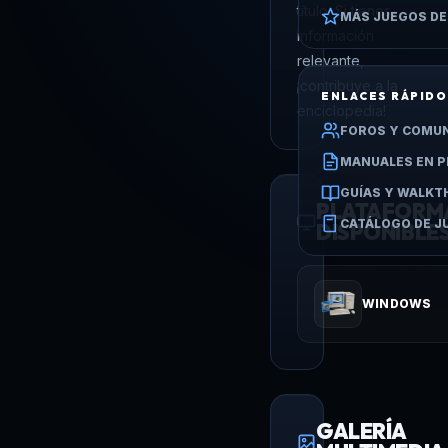
título. Si tienes
MÁS JUEGOS DE
información
relevante,
¡contribuye a la
ENLACES RÁPID
enciclopedia!
FOROS Y COMU
MANUALES EN P
GUÍAS Y WALK
PLATAFORM
CATÁLOGO DE J
DISPONIBLE
WINDOWS
GALERÍA