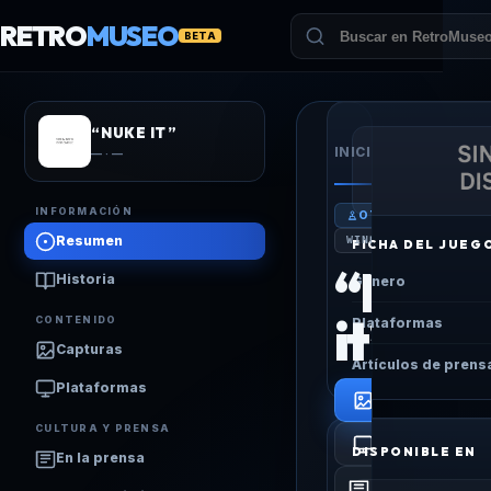
RETRO
MUSEO
BETA
“NUKE IT”
“NU
INICIO
/
JUEGOS
/
— · —
IT”
INFORMACIÓN
OTROS
Resumen
WINDOWS
FICHA DEL JUEG
“Nuke
Historia
Género
it”
CONTENIDO
Plataformas
Capturas
Artículos de prens
Plataformas
VER
CAPTURAS
CULTURA Y PRENSA
PLATAFORMAS
DISPONIBLE EN
En la prensa