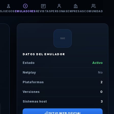
S
JUEGOS
EMULADORES
REVISTAS
PERSONAS
EMPRESAS
COMUNIDAD
DATOS DEL EMULADOR
Estado
Activo
Netplay
No
Plataformas
2
Versiones
0
Sistemas host
3
SITIO WEB OFICIAL