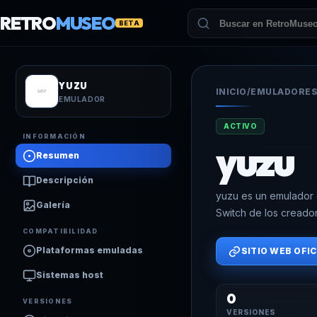
RETRO
MUSEO
BETA
YUZU
INICIO
/
EMULADORE
EMULADOR
ACTIVO
INFORMACIÓN
yuzu
Resumen
Descripción
yuzu es un emulador 
Galería
Switch de los creador
COMPATIBILIDAD
Plataformas emuladas
SITIO WEB OFIC
Sistemas host
0
VERSIONES
VERSIONES